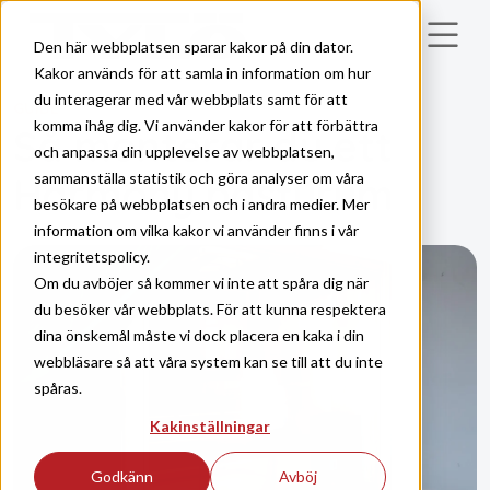
Skip to main content
Den här webbplatsen sparar kakor på din dator.
Kakor används för att samla in information om hur
du interagerar med vår webbplats samt för att
GUIDE
komma ihåg dig. Vi använder kakor för att förbättra
Så monterar du ett
och anpassa din upplevelse av webbplatsen,
sammanställa statistik och göra analyser om våra
Harmony basturum
besökare på webbplatsen och i andra medier. Mer
information om vilka kakor vi använder finns i vår
integritetspolicy.
Om du avböjer så kommer vi inte att spåra dig när
du besöker vår webbplats. För att kunna respektera
dina önskemål måste vi dock placera en kaka i din
webbläsare så att våra system kan se till att du inte
spåras.
Kakinställningar
Godkänn
Avböj