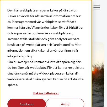
Skip to main content
Den här webbplatsen sparar kakor på din dator.
Kakor används för att samla in information om hur
du interagerar med vår webbplats samt för att
komma ihåg dig. Vi använder kakor för att förbättra
KONTAKT
Kontakta oss
och anpassa din upplevelse av webbplatsen,
sammanställa statistik och göra analyser om våra
besökare på webbplatsen och i andra medier. Mer
information om vilka kakor vi använder finns i vår
integritetspolicy.
Om du avböjer så kommer vi inte att spåra dig när
du besöker vår webbplats. För att kunna respektera
dina önskemål måste vi dock placera en kaka i din
webbläsare så att våra system kan se till att du inte
spåras.
Kakinställningar
Godkänn
Avböj