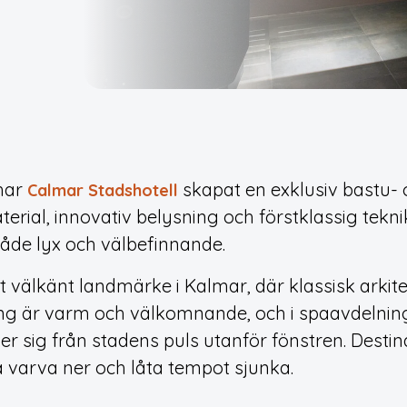
 har
skapat en exklusiv bastu- 
Calmar Stadshotell
rial, innovativ belysning och förstklassig tekni
åde lyx och välbefinnande.
tt välkänt landmärke i Kalmar, där klassisk arki
ning är varm och välkomnande, och i spaavdelni
ljer sig från stadens puls utanför fönstren. Dest
a varva ner och låta tempot sjunka.