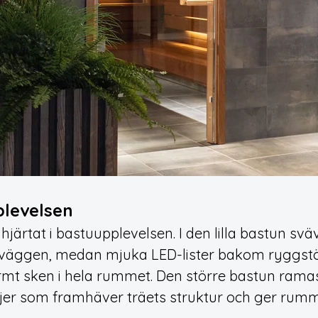
plevelsen
hjärtat i bastuupplevelsen. I den lilla bastun sv
 väggen, medan mjuka LED-lister bakom ryggstö
rmt sken i hela rummet. Den större bastun ramas i
injer som framhäver träets struktur och ger rum