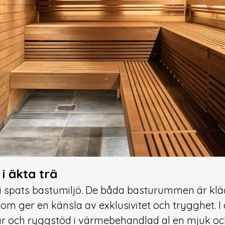
i äkta trä
oll i spats bastumiljö. De båda basturummen är k
som ger en känsla av exklusivitet och trygghet. I
r och ryggstöd i värmebehandlad al en mjuk oc