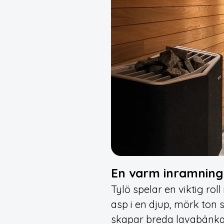
En varm inramning 
Tylö spelar en viktig r
asp i en djup, mörk ton 
skapar breda lavabänka