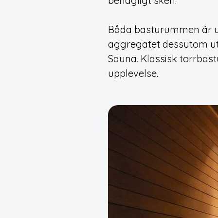
behagligt sken.
Båda basturummen är 
aggregatet dessutom utr
Sauna. Klassisk torrbas
upplevelse.