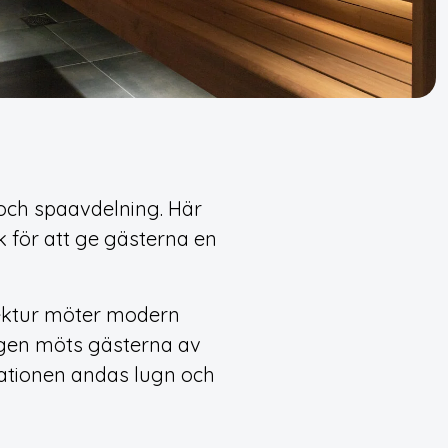
och spaavdelning. Här
k för att ge gästerna en
tektur möter modern
ngen möts gästerna av
inationen andas lugn och