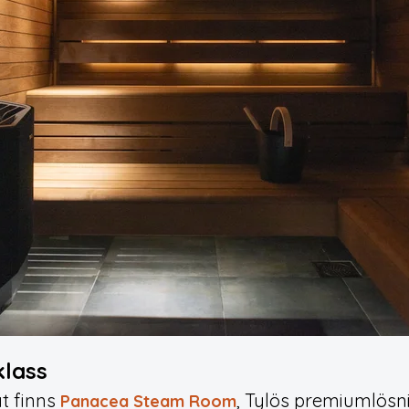
klass
at finns
, Tylös premiumlösn
Panacea Steam Room