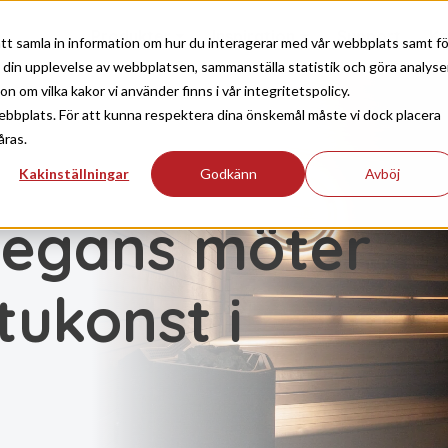
Produkter
Inspiration
Support
Ko
tt samla in information om hur du interagerar med vår webbplats samt fö
a din upplevelse av webbplatsen, sammanställa statistik och göra analyse
 om vilka kakor vi använder finns i vår integritetspolicy.
ebbplats. För att kunna respektera dina önskemål måste vi dock placera
åras.
Kakinställningar
Godkänn
Avböj
legans möter
tukonst i