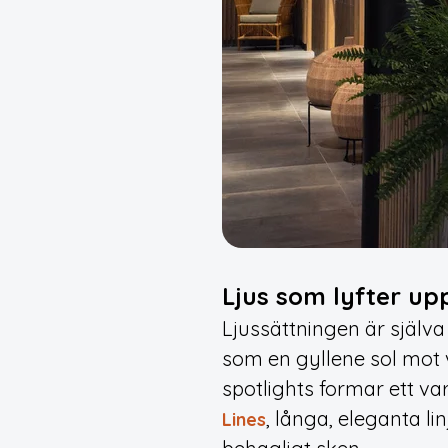
Ljus som lyfter up
Ljussättningen är själva 
som en gyllene sol mot
spotlights formar ett va
, långa, eleganta l
Lines