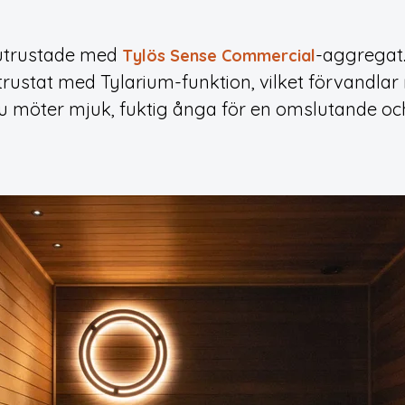
utrustade med
-aggregat
Tylös Sense Commercial
ustat med Tylarium-funktion, vilket förvandlar r
tu möter mjuk, fuktig ånga för en omslutande o