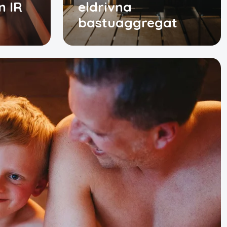
n IR
eldrivna
bastuaggregat