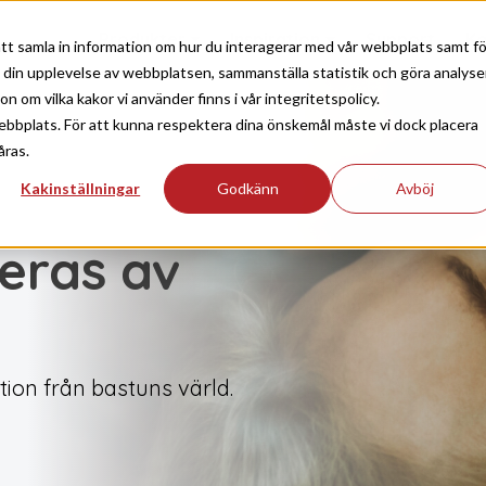
Produkter
Inspiration
Support
Ko
tt samla in information om hur du interagerar med vår webbplats samt fö
a din upplevelse av webbplatsen, sammanställa statistik och göra analyse
 om vilka kakor vi använder finns i vår integritetspolicy.
ebbplats. För att kunna respektera dina önskemål måste vi dock placera
åras.
Kakinställningar
Godkänn
Avböj
reras av
tion från bastuns värld.