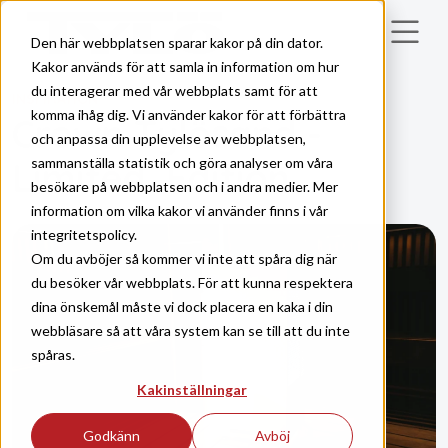
Skip to main content
Den här webbplatsen sparar kakor på din dator.
Kakor används för att samla in information om hur
du interagerar med vår webbplats samt för att
INSPIRATION
komma ihåg dig. Vi använder kakor för att förbättra
Crown Tylösand -
och anpassa din upplevelse av webbplatsen,
sammanställa statistik och göra analyser om våra
Limited Edition
besökare på webbplatsen och i andra medier. Mer
information om vilka kakor vi använder finns i vår
integritetspolicy.
Om du avböjer så kommer vi inte att spåra dig när
du besöker vår webbplats. För att kunna respektera
dina önskemål måste vi dock placera en kaka i din
webbläsare så att våra system kan se till att du inte
spåras.
Kakinställningar
Godkänn
Avböj