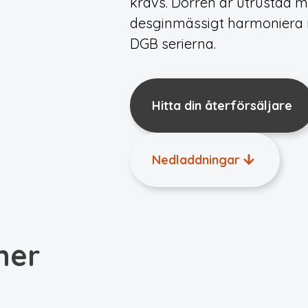
krävs. Dörren är utrustad m
desginmässigt harmoniera 
DGB serierna.
Hitta din återförsäljare
Nedladdningar
ner