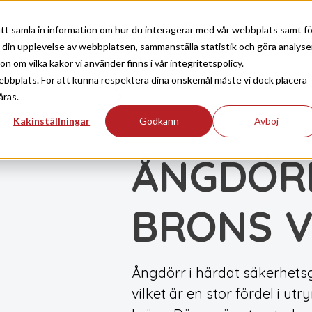
Produkter
Inspiration
Support
Ko
tt samla in information om hur du interagerar med vår webbplats samt fö
a din upplevelse av webbplatsen, sammanställa statistik och göra analyse
 om vilka kakor vi använder finns i vår integritetspolicy.
ebbplats. För att kunna respektera dina önskemål måste vi dock placera
åras.
Kakinställningar
Godkänn
Avböj
ÅNGA
DÖRRAR
|
ÅNGDÖRR
BRONS 
Ångdörr i härdat säkerhetsg
vilket är en stor fördel i