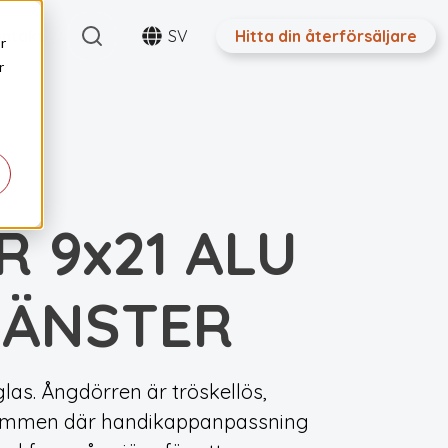
Search
ntakt
SV
Hitta din återförsäljare
r
r
 9x21 ALU
VÄNSTER
las. Ångdörren är tröskellös,
 utrymmen där handikappanpassning