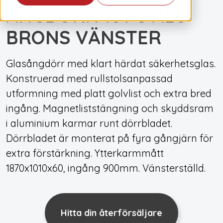
ÅNGDÖRR 101 G ALU
BRONS VÄNSTER
Glasångdörr med klart härdat säkerhetsglas.
Konstruerad med rullstolsanpassad
utformning med platt golvlist och extra bred
ingång. Magnetliststängning och skyddsram
i aluminium karmar runt dörrbladet.
Dörrbladet är monterat på fyra gångjärn för
extra förstärkning. Ytterkarmmått
1870x1010x60, ingång 900mm. Vänsterställd.
Hitta din återförsäljare