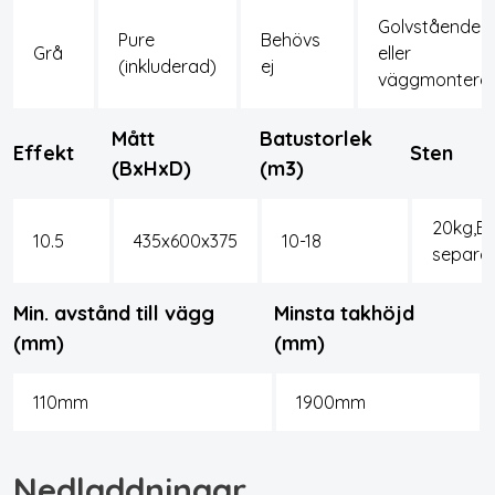
Golvstående
Pure
Behövs
Grå
eller
(inkluderad)
ej
väggmontera
Mått
Batustorlek
Effekt
Sten
(BxHxD)
(m3)
20kg,Be
10.5
435x600x375
10-18
separa
Min. avstånd till vägg
Minsta takhöjd
(mm)
(mm)
110mm
1900mm
Nedladdningar