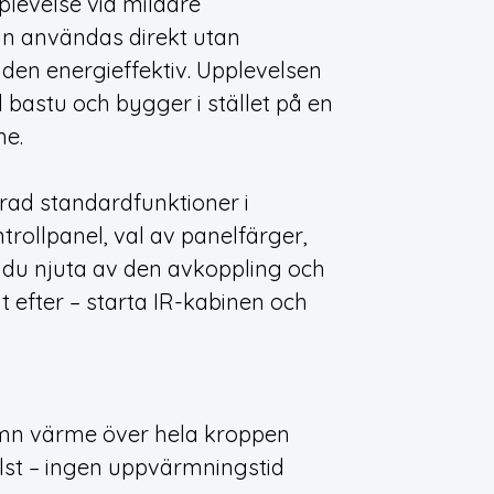
levelse vid mildare
an användas direkt utan
 den energieffektiv. Upplevelsen
ll bastu och bygger i stället på en
me.
rad standardfunktioner i
rollpanel, val av panelfärger,
 du njuta av den avkoppling och
 efter – starta IR-kabinen och
ämn värme över hela kroppen
st – ingen uppvärmningstid