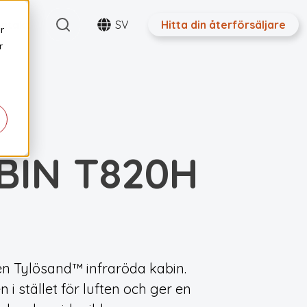
Search
ntakt
SV
Hitta din återförsäljare
r
r
BIN T820H
en Tylösand™ infraröda kabin.
 i stället för luften och ger en