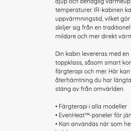
djup och behaglig värmeupp
temperaturer. IR-kabinen k
uppvärmningstid, vilket gör
skiljer sig från en traditione
mildare och mer direkt vär
Din kabin levereras med en 
toppklass, såsom smart kont
färgterapi och mer. Här kan
återhämtning du har längtat
stäng av från omvärlden.
• Färgterapi i alla modeller
• EvenHeat™-paneler för j
• Kan användas när som hel