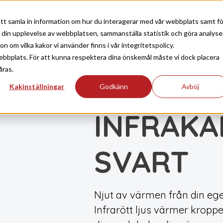
Produkter
Inspiration
Support
Ko
tt samla in information om hur du interagerar med vår webbplats samt fö
a din upplevelse av webbplatsen, sammanställa statistik och göra analyse
 om vilka kakor vi använder finns i vår integritetspolicy.
ebbplats. För att kunna respektera dina önskemål måste vi dock placera
åras.
Kakinställningar
Godkänn
Avböj
INFRARÖD
INFRARÖD BASTU
|
INFRAKA
SVART
Njut av värmen från din eg
Infrarött ljus värmer kroppen