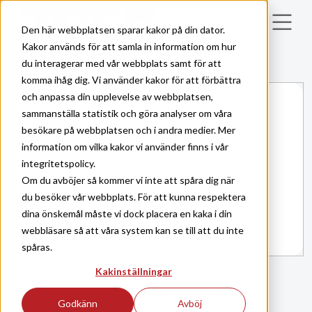
Skip to main content
Den här webbplatsen sparar kakor på din dator.
Kakor används för att samla in information om hur
du interagerar med vår webbplats samt för att
komma ihåg dig. Vi använder kakor för att förbättra
och anpassa din upplevelse av webbplatsen,
sammanställa statistik och göra analyser om våra
besökare på webbplatsen och i andra medier. Mer
information om vilka kakor vi använder finns i vår
integritetspolicy.
Om du avböjer så kommer vi inte att spåra dig när
du besöker vår webbplats. För att kunna respektera
dina önskemål måste vi dock placera en kaka i din
webbläsare så att våra system kan se till att du inte
spåras.
Kakinställningar
TILLBEHÖR
HYGROMETER/TERMOMETER
|
Godkänn
Avböj