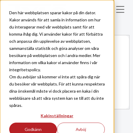
Skip to main content
Den här webbplatsen sparar kakor på din dator.
Kakor används för att samla in information om hur
du interagerar med vår webbplats samt för att
komma ihåg dig. Vi använder kakor för att förbättra
och anpassa din upplevelse av webbplatsen,
sammanställa statistik och göra analyser om våra
besökare på webbplatsen och i andra medier. Mer
information om vilka kakor vi använder finns i vår
integritetspolicy.
Om du avböjer så kommer vi inte att spåra dig när
du besöker vår webbplats. För att kunna respektera
dina önskemål måste vi dock placera en kaka i din
webbläsare så att våra system kan se till att du inte
spåras.
Kakinställningar
BASTU
INREDNING
|
Godkänn
Avböj