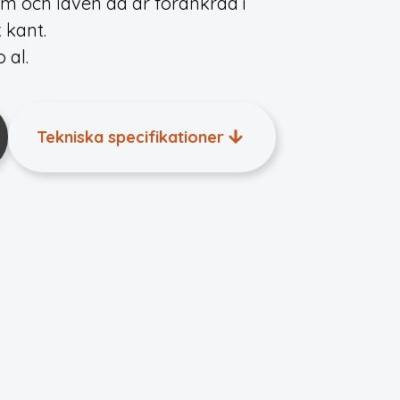
m och laven då är förankrad i
 kant.
 al.
Tekniska specifikationer