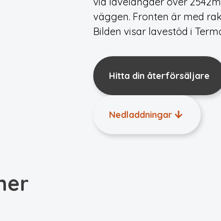
vid lavelängder över 2542m
väggen. Fronten är med rak
Bilden visar lavestöd i Termo
Hitta din återförsäljare
Nedladdningar
ner