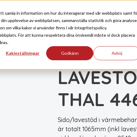
Produkter
Inspiration
Support
Ko
tt samla in information om hur du interagerar med vår webbplats samt fö
a din upplevelse av webbplatsen, sammanställa statistik och göra analyse
 om vilka kakor vi använder finns i vår integritetspolicy.
ebbplats. För att kunna respektera dina önskemål måste vi dock placera
åras.
Kakinställningar
Godkänn
Avböj
BASTU
INREDNING
|
LAVESTÖ
THAL 44
Sido/lavestöd i värmebehand
är totalt 1065mm (inkl lav