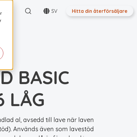
Search
ntakt
SV
Hitta din återförsäljare
r
r
D BASIC
6 LÅG
lad al, avsedd till lave när laven
estöd). Används även som lavestöd