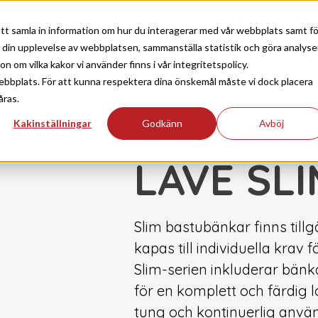
Produkter
Inspiration
Support
Ko
tt samla in information om hur du interagerar med vår webbplats samt fö
a din upplevelse av webbplatsen, sammanställa statistik och göra analyse
 om vilka kakor vi använder finns i vår integritetspolicy.
ebbplats. För att kunna respektera dina önskemål måste vi dock placera
åras.
Kakinställningar
Godkänn
Avböj
BASTU
INREDNING
|
LAVE SL
Slim bastubänkar finns till
kapas till individuella krav
Slim-serien inkluderar bänk
för en komplett och färdig l
tung och kontinuerlig anvä