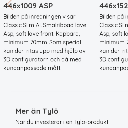
446x1009 ASP
446x15
Bilden på inredningen visar
Bilden på 
Classic Slim Al. Smalribbad lave i
Classic Sli
Asp, soft lave front. Kapbara,
Asp, soft l
minimum 70mm. Som special
minimum 7
kan den ritas upp med hjälp av
kan den ri
3D configuratorn och då med
3D config
kundanpassade mått.
kundanpas
Mer än Tylö
När du investerar i en Tylö-produkt