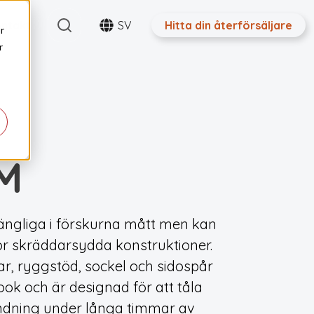
Search
ntakt
SV
Hitta din återförsäljare
r
r
IM
gängliga i förskurna mått men kan
 för skräddarsydda konstruktioner.
ar, ryggstöd, sockel och sidospår
ook och är designad för att tåla
ndning under långa timmar av