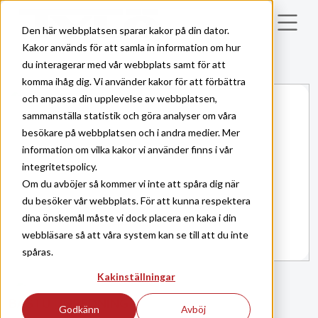
Skip to main content
Den här webbplatsen sparar kakor på din dator.
Kakor används för att samla in information om hur
du interagerar med vår webbplats samt för att
komma ihåg dig. Vi använder kakor för att förbättra
och anpassa din upplevelse av webbplatsen,
sammanställa statistik och göra analyser om våra
besökare på webbplatsen och i andra medier. Mer
information om vilka kakor vi använder finns i vår
integritetspolicy.
Om du avböjer så kommer vi inte att spåra dig när
du besöker vår webbplats. För att kunna respektera
dina önskemål måste vi dock placera en kaka i din
webbläsare så att våra system kan se till att du inte
spåras.
Kakinställningar
BASTU
INREDNING
|
Godkänn
Avböj