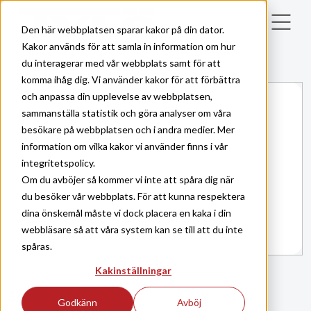
Skip to main content
Den här webbplatsen sparar kakor på din dator.
Kakor används för att samla in information om hur
du interagerar med vår webbplats samt för att
komma ihåg dig. Vi använder kakor för att förbättra
och anpassa din upplevelse av webbplatsen,
sammanställa statistik och göra analyser om våra
besökare på webbplatsen och i andra medier. Mer
information om vilka kakor vi använder finns i vår
integritetspolicy.
Om du avböjer så kommer vi inte att spåra dig när
du besöker vår webbplats. För att kunna respektera
dina önskemål måste vi dock placera en kaka i din
webbläsare så att våra system kan se till att du inte
spåras.
Kakinställningar
BASTU
INREDNING
|
Godkänn
Avböj