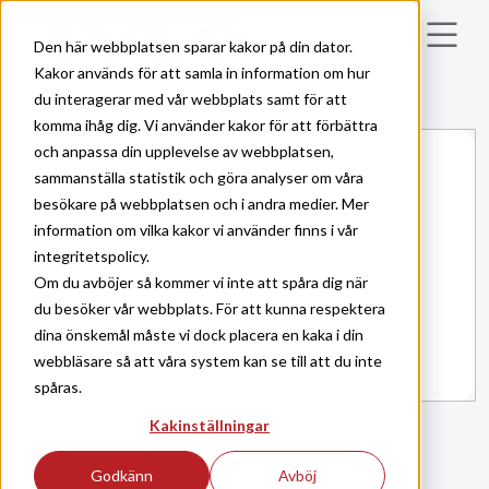
Skip to main content
Den här webbplatsen sparar kakor på din dator.
Kakor används för att samla in information om hur
du interagerar med vår webbplats samt för att
komma ihåg dig. Vi använder kakor för att förbättra
och anpassa din upplevelse av webbplatsen,
sammanställa statistik och göra analyser om våra
besökare på webbplatsen och i andra medier. Mer
information om vilka kakor vi använder finns i vår
integritetspolicy.
Om du avböjer så kommer vi inte att spåra dig när
du besöker vår webbplats. För att kunna respektera
dina önskemål måste vi dock placera en kaka i din
webbläsare så att våra system kan se till att du inte
spåras.
Kakinställningar
BASTU
INREDNING
|
Godkänn
Avböj