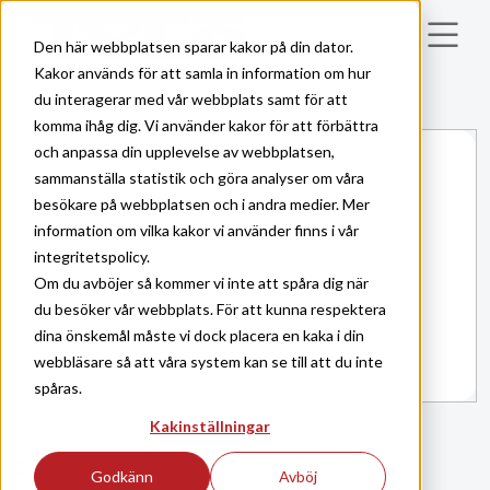
Skip to main content
Den här webbplatsen sparar kakor på din dator.
Kakor används för att samla in information om hur
du interagerar med vår webbplats samt för att
komma ihåg dig. Vi använder kakor för att förbättra
och anpassa din upplevelse av webbplatsen,
sammanställa statistik och göra analyser om våra
besökare på webbplatsen och i andra medier. Mer
information om vilka kakor vi använder finns i vår
integritetspolicy.
Om du avböjer så kommer vi inte att spåra dig när
du besöker vår webbplats. För att kunna respektera
dina önskemål måste vi dock placera en kaka i din
webbläsare så att våra system kan se till att du inte
spåras.
Kakinställningar
BASTU
INREDNING
|
Godkänn
Avböj