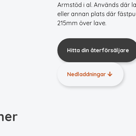
Armstöd i al. Används där l
eller annan plats där fästp
215mm över lave.
Hitta din återförsäljare
Nedladdningar
ner