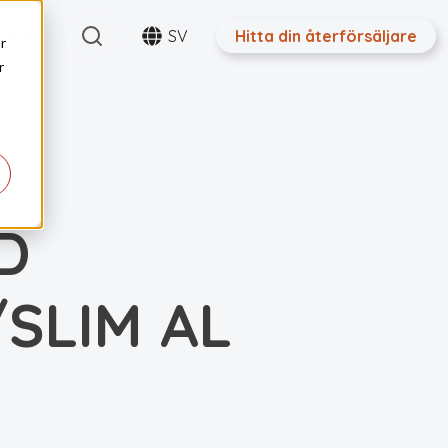
Search
ntakt
SV
Hitta din återförsäljare
r
r
D
/SLIM AL