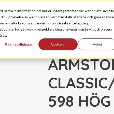
Produkter
Inspiration
Support
Ko
tt samla in information om hur du interagerar med vår webbplats samt fö
a din upplevelse av webbplatsen, sammanställa statistik och göra analyse
 om vilka kakor vi använder finns i vår integritetspolicy.
ebbplats. För att kunna respektera dina önskemål måste vi dock placera
åras.
Kakinställningar
Godkänn
Avböj
BASTU
INREDNING
|
ARMSTÖ
CLASSIC
598 HÖG