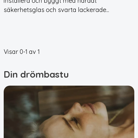
installera och byggt med härdat
säkerhetsglas och svarta lackerade...
Visar
0-1
av
1
Din drömbastu