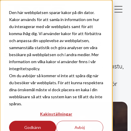
Skip to main content
Den här webbplatsen sparar kakor på din dator.
Kakor används för att samla in information om hur
du interagerar med vår webbplats samt för att
komma ihåg dig. Vi använder kakor för att förbättra
VÅRA PRODUKTER
Du är ett steg närmre
och anpassa din upplevelse av webbplatsen,
sammanställa statistik och göra analyser om våra
din drömbastu
besökare på webbplatsen och i andra medier. Mer
information om vilka kakor vi använder finns i vår
Upptäck vårt kompletta sortiment för bastu,
integritetspolicy.
ånga och infraröd värme,
Om du avböjer så kommer vi inte att spåra dig när
du besöker vår webbplats. För att kunna respektera
med produkter, tillbehör och lösningar för
dina önskemål måste vi dock placera en kaka i din
alla behov.
webbläsare så att våra system kan se till att du inte
spåras.
Kakinställningar
Godkänn
Avböj